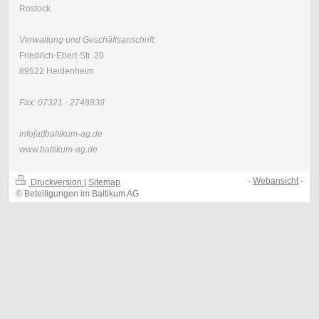
Rostock
Verwaltung und Geschäftsanschrift:
Friedrich-Ebert-Str. 20
89522 Heidenheim
Fax: 07321 - 2748838
info[at]baltikum-ag.de
www.baltikum-ag.de
-
Webansicht
-
Druckversion
|
Sitemap
© Beteiligungen im Baltikum AG