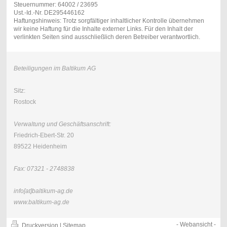
Steuernummer: 64002 / 23695
Ust.-Id.-Nr. DE295446162
Haftungshinweis: Trotz sorgfältiger inhaltlicher Kontrolle übernehmen
wir keine Haftung für die Inhalte externer Links. Für den Inhalt der
verlinkten Seiten sind ausschließlich deren Betreiber verantwortlich.
Beteiligungen im Baltikum AG
Sitz:
Rostock
Verwaltung und Geschäftsanschrift:
Friedrich-Ebert-Str. 20
89522 Heidenheim
Fax: 07321 - 2748838
info[at]baltikum-ag.de
www.baltikum-ag.de
-
Webansicht
-
Druckversion
|
Sitemap